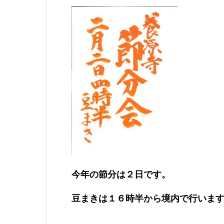
今年の節分は２日です。
豆まきは１６時半から境内で行いま