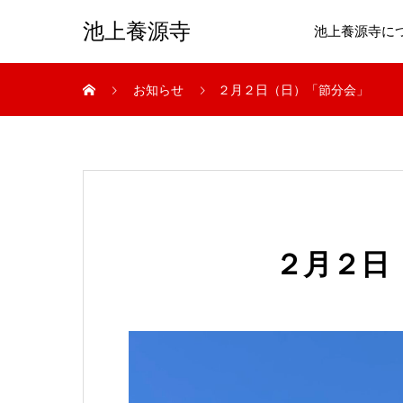
池上養源寺
池上養源寺に
お知らせ
２月２日（日）「節分会」
２月２日