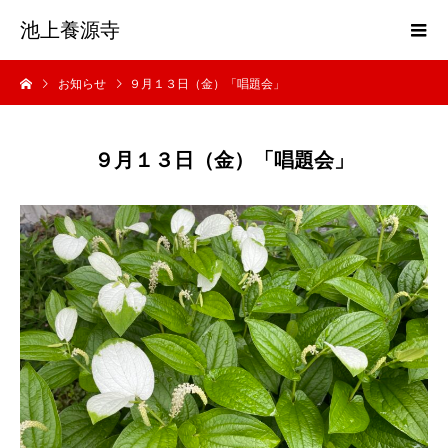
池上養源寺
お知らせ
９月１３日（金）「唱題会」
９月１３日（金）「唱題会」