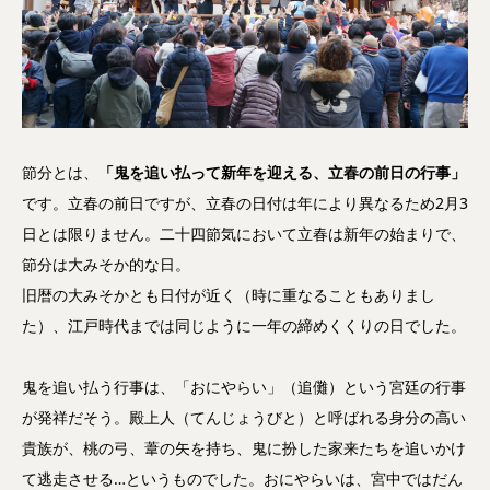
節分とは、
「鬼を追い払って新年を迎える、立春の前日の行事」
です。立春の前日ですが、立春の日付は年により異なるため2月3
日とは限りません。二十四節気において立春は新年の始まりで、
節分は大みそか的な日。
旧暦の大みそかとも日付が近く（時に重なることもありまし
た）、江戸時代までは同じように一年の締めくくりの日でした。
鬼を追い払う行事は、「おにやらい」（追儺）という宮廷の行事
が発祥だそう。殿上人（てんじょうびと）と呼ばれる身分の高い
貴族が、桃の弓、葦の矢を持ち、鬼に扮した家来たちを追いかけ
て逃走させる…というものでした。おにやらいは、宮中ではだん